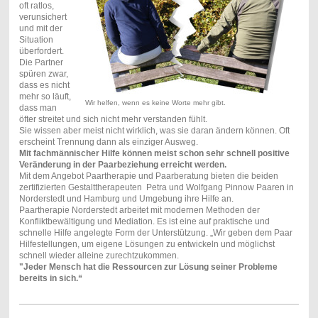
oft ratlos,
verunsichert
und mit der
Situation
überfordert.
Die Partner
spüren zwar,
dass es nicht
mehr so läuft,
Wir helfen, wenn es keine Worte mehr gibt.
dass man
öfter streitet und sich nicht mehr verstanden fühlt.
Sie wissen aber meist nicht wirklich, was sie daran ändern können. Oft
erscheint Trennung dann als einziger Ausweg.
Mit fachmännischer Hilfe können meist schon sehr schnell positive
Veränderung in der Paarbeziehung erreicht werden.
Mit dem Angebot Paartherapie und Paarberatung bieten die beiden
zertifizierten Gestalttherapeuten Petra und Wolfgang Pinnow Paaren in
Norderstedt und Hamburg und Umgebung ihre Hilfe an.
Paartherapie Norderstedt arbeitet mit modernen Methoden der
Konfliktbewältigung und Mediation. Es ist eine auf praktische und
schnelle Hilfe angelegte Form der Unterstützung. „Wir geben dem Paar
Hilfestellungen, um eigene Lösungen zu entwickeln und möglichst
schnell wieder alleine zurechtzukommen.
"Jeder Mensch hat die Ressourcen zur Lösung seiner Probleme
bereits in sich.“