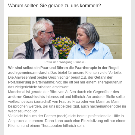
Warum sollten Sie gerade zu uns kommen?
Petra und Wolfgang Pinnow -
Wir sind selbst ein Paar und führen die Paartherapie in der Regel
auch gemeinsam durch.
Das bietet für unsere Klienten viele Vorteile:
Die Anwesenheit beider Geschlechter beugt z.B. der
Gefahr der
Polarisierung
(Parteinahme) vor, die oft bei nur einem Therapeuten/in
das zielgerichtete Arbeiten erschwert.
Manchmal ist gerade der Blick von Außen durch ein Gegenüber
des
anderen Geschlechts
interessant und hilfreich. An anderer Stelle sollte
vielleicht etwas (zunächst) von Frau zu Frau oder von Mann zu Mann
besprochen werden. Bei uns ist beides (ggf. auch nacheinander oder im
Wechsel) möglich.
Vielleicht ist auch der Partner (noch) nicht bereit, professionelle Hilfe in
Anspruch zu nehmen. Dann kann auch eine Einzelsitzung mit nur einem
Klienten und einem Therapeuten hilfreich sein.