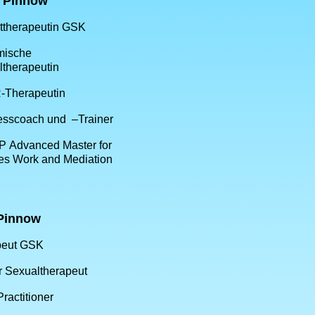
a Pinnow
ttherapeutin GSK
mische
therapeutin
Therapeutin
esscoach und –Trainer
P
Advanced Master for
es Work and Mediation
Pinnow
peut GSK
 Sexualtherapeut
ractitioner