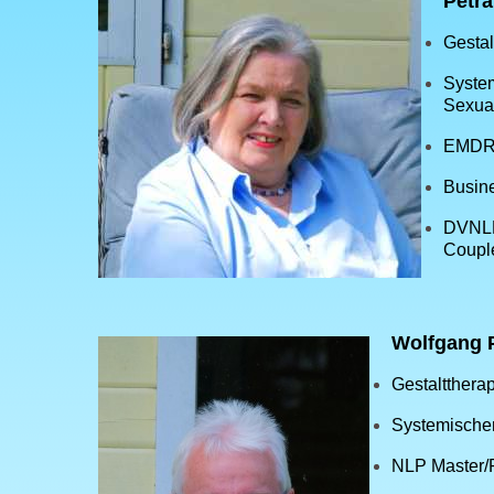
Petr
Gestal
Syste
Sexual
EMDR-
Busin
DVNL
Coupl
Wolfgang 
Gestaltthera
Systemischer
NLP Master/P