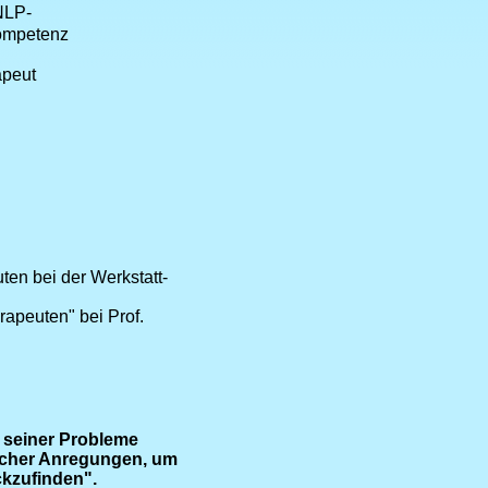
NLP-
ompetenz
peut
ten bei der Werkstatt-
apeuten" bei Prof.
 seiner Probleme
eicher Anregungen, um
kzufinden".